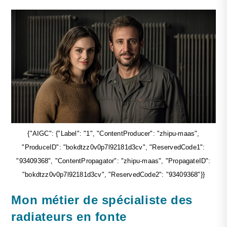
{"AIGC": {"Label": "1", "ContentProducer": "zhipu-maas",
"ProduceID": "bokdtzz0v0p7l92181d3cv", "ReservedCode1":
"93409368", "ContentPropagator": "zhipu-maas", "PropagateID":
"bokdtzz0v0p7l92181d3cv", "ReservedCode2": "93409368"}}
Mon métier de spécialiste des
radiateurs en fonte