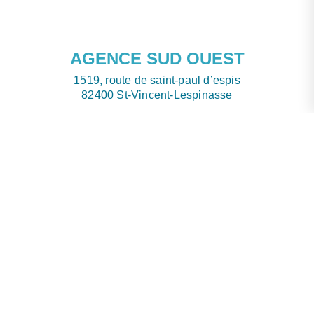
AGENCE SUD OUEST
1519, route de saint-paul d’espis
82400 St-Vincent-Lespinasse
decapradia.s.o@gmail.com
Renseignements
Mélodie FIDALE 06 13 73 98 97
Michel FIDALE 06 48 09 10 73
Visitez Décap TMS
AGENCE SUD EST