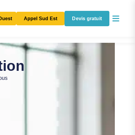
Ouest
Appel Sud Est
Devis gratuit
8 97
07 66 65 61 56
tion
Nous