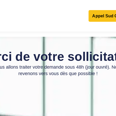
Appel Sud 
06 13 73 9
ci de votre sollicita
s allons traiter votre demande sous 48h (jour ouvré). 
revenons vers vous dès que possible !